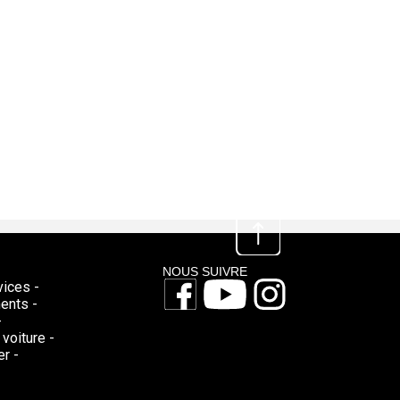
NOUS SUIVRE
vices -
ents -
-
voiture -
r -