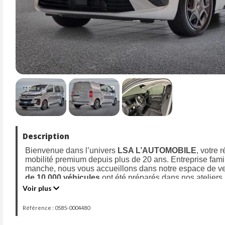
Description
Bienvenue dans l’univers
LSA L’AUTOMOBILE
, votre 
mobilité premium depuis plus de 20 ans. Entreprise fami
manche, nous vous accueillons dans notre espace de v
de 10 000 véhicules
ont été préparés dans nos ateliers, 
en 2003.
Voir plus
Aujourd’hui, nous vous proposons cette
CITROEN JUMP
Référence : 0585-0004480
circulation le 28/05/2026 avec 10kms,
une alliance parf
et technologie.