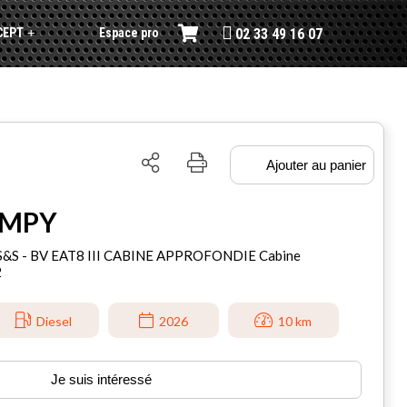
CEPT
Espace pro
+
02 33 49 16 07
Ajouter au panier
UMPY
0 S&S - BV EAT8 III CABINE APPROFONDIE Cabine
2
Diesel
2026
10 km
Je suis intéressé