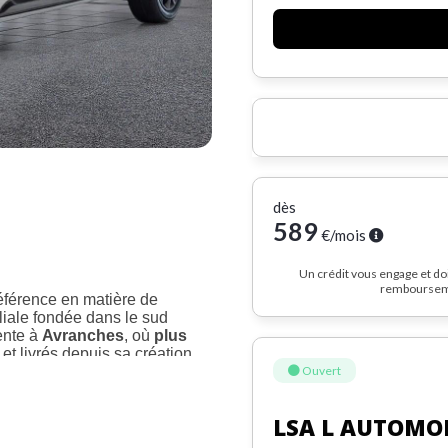
dès
589
€/mois
Un crédit vous engage et do
rembourseme
référence en matière de
liale fondée dans le sud
ente à
Avranches
, où
plus
et livrés depuis sa création
Ouvert
Y 2.2 DIESEL
,
mis en
LSA L AUTOMO
aite entre pratique, confort