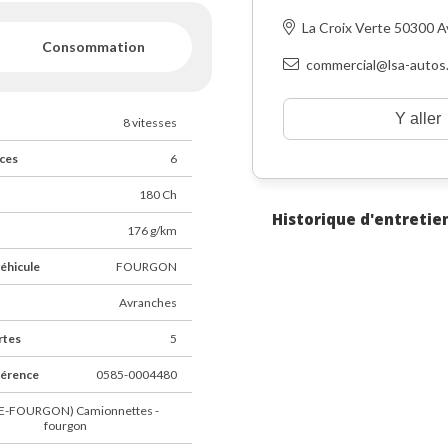
La Croix Verte 50300 
Consommation
otre
présentation
commercial@lsa-autos.
eTime…)
ou laissez-vous
otre site internet. Toutes
 être effectuées à distance
Y aller
8 vitesses
ces
6
s et la main-d’œuvre (hors
pter pour une
extension
180 Ch
de votre exigence.
Historique d'entretie
176 g/km
éhicule
FOURGON
Avranches
rtes
5
imation immédiate en ligne
férence
0585-0004480
E-FOURGON) Camionnettes -
fourgon