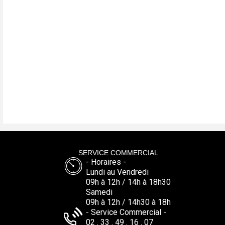
Gestion administrative complète
LSA L’AUTOMOBILE
, bien plus qu’un vendeur, un par
votre expérience automobile
SERVICE COMMERCIAL
- Horaires -
Lundi au Vendredi
09h à 12h / 14h à 18h30
Samedi
09h à 12h / 14h30 à 18h
- Service Commercial -
02 . 33 . 49 . 16 . 07