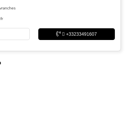
Avranches
fr
+33233491607
n