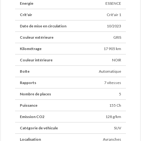
Energie
ESSENCE
Crit'air
Crit'air 1
Date de mise en circulation
10/2023
Couleur extérieure
GRIS
Kilométrage
17 905 km
Couleur intérieure
NOIR
Boîte
Automatique
Rapports
7 vitesses
Nombre de places
5
Puissance
155 Ch
Emission CO2
128 g/km
Catégorie de véhicule
SUV
Localisation
Avranches