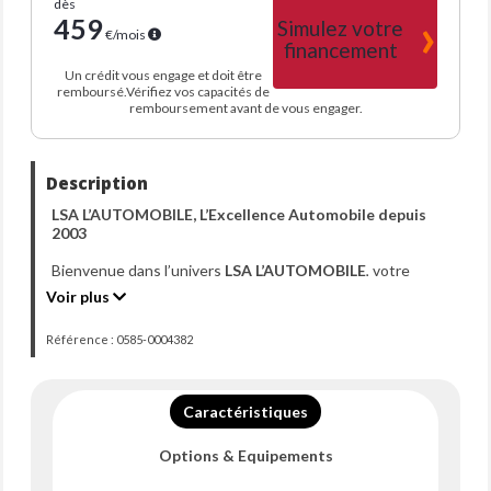
dès
459
Simulez votre
€/mois
financement
Un crédit vous engage et doit être
remboursé.Vérifiez vos capacités de
remboursement avant de vous engager.
Description
LSA L’AUTOMOBILE, L’Excellence Automobile depuis
2003
Bienvenue dans l’univers
LSA L’AUTOMOBILE
, votre
référence en matière de mobilité premium depuis plus de
Voir plus
20 ans. Entreprise familiale fondée dans le sud manche,
nous vous accueillons dans notre espace de vente à
Référence : 0585-0004382
Avranches
, où
plus de 10 000 véhicules
ont été
préparés dans nos ateliers, et livrés depuis sa création en
2003.
Caractéristiques
Aujourd’hui, nous vous proposons cette
RENAULT
SYBOOZ 1.6 E-TECH HYBRIDE 145
,
mis en circulation
Options & Equipements
le 25/03/2025 avec 20 647 kms,
une alliance parfaite
entre praticité, économie et technologie.