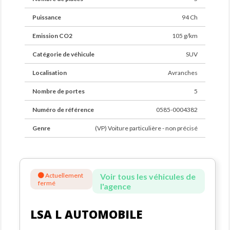
Reprise ou rachat de votre ancien véhicule
Gestion administrative complète
Puissance
94 Ch
LSA L’AUTOMOBILE
, bien plus qu’un vendeur, un
Emission CO2
105 g/km
partenaire de confiance dans votre expérience
automobile.
Catégorie de véhicule
SUV
Localisation
Avranches
Nombre de portes
5
Numéro de référence
0585-0004382
Genre
(VP) Voiture particulière - non précisé
Actuellement
Voir tous les véhicules de
fermé
l'agence
LSA L AUTOMOBILE